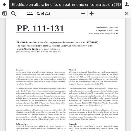
El edificio en altura limeño: un patrimonio en construcción (1937-1969)