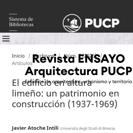
Inicio
/
Archivos
/
Núm. 7 (2025)
/
Artículos
El edificio en altura
limeño: un patrimonio en
construcción (1937-1969)
Javier Atoche Intili
Università degli Studi di Brescia