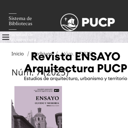
Inicio
/
Archivos
/
Núm. 7 (2025)
Núm. 7 (2025)