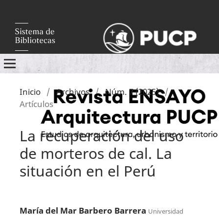
Inicio
/
Archivos
/
Núm. 7 (2025)
/
Artículos
La recuperación del uso
de morteros de cal. La
situación en el Perú
María del Mar Barbero Barrera
Universidad