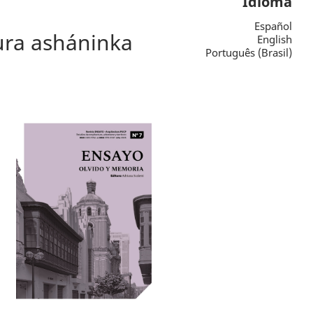
Idioma
Español
tura asháninka
English
Português (Brasil)