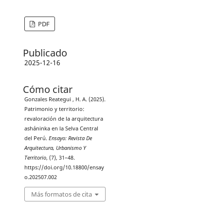
PDF
Publicado
2025-12-16
Cómo citar
Gonzales Reategui , H. A. (2025).
Patrimonio y territorio:
revaloración de la arquitectura
asháninka en la Selva Central
del Perú.
Ensayo: Revista De
Arquitectura, Urbanismo Y
Territorio
, (7), 31–48.
https://doi.org/10.18800/ensay
o.202507.002
Más formatos de cita