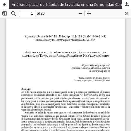
Análisis espacial del hábitat de la vicuña en una Comunidad Campesina en la Reserva Paisajística Nor Yauyos Cochas