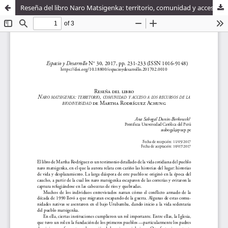
Reseña del libro Naro Matsigenka: territorio, comunidad y acceso a los recursos de la biodiversidad de Martha Rodríguez Achung