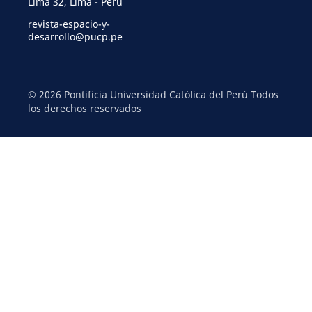
Lima 32, Lima - Perú
revista-espacio-y-
desarrollo@pucp.pe
© 2026 Pontificia Universidad Católica del Perú Todos
los derechos reservados