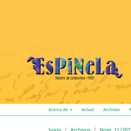
Acerca de
Actual
Archivos
Inicio
/
Archivos
/
Núm. 11 (202