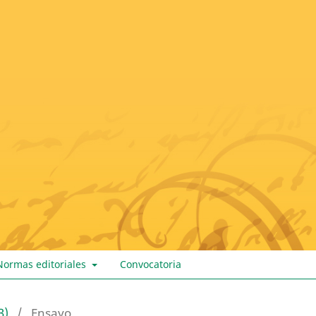
Normas editoriales
Convocatoria
3)
/
Ensayo