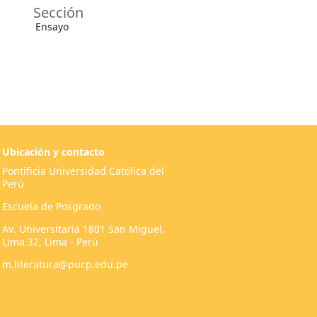
Sección
Ensayo
Ubicación y contacto
Pontificia Universidad Católica del
Perú
Escuela de Posgrado
Av. Universitaria 1801 San Miguel,
Lima 32, Lima - Perú
m.literatura@pucp.edu.pe