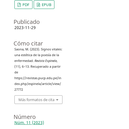
PDF
EPUB
Publicado
2023-11-29
Cómo citar
Saona, M. (2023). Signos vitales:
una estética de la poesía de la
enfermedad.
Revista Espinela
,
(11), 6–13. Recuperado a partir
de
https://revistas.pucp.edu.pe/in
dex.php/espinela/article/view/
27772
Más formatos de cita
Número
Núm. 11 (2023)