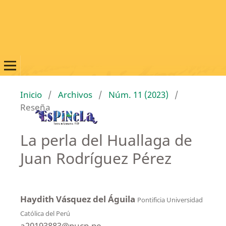
Inicio
/
Archivos
/
Núm. 11 (2023)
/
Reseña
La perla del Huallaga de
Juan Rodríguez Pérez
Haydith Vásquez del Águila
Pontificia Universidad
Católica del Perú
a20193883@pucp.pe.