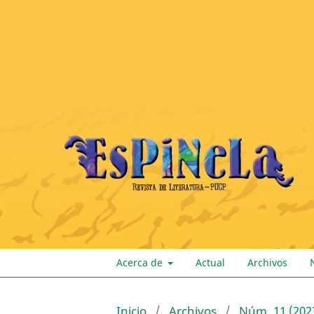
Acerca de
Actual
Archivos
Inicio
/
Archivos
/
Núm. 11 (202