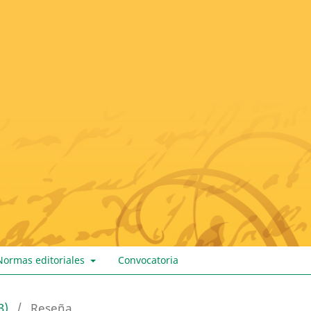
Normas editoriales
Convocatoria
3)
/
Reseña