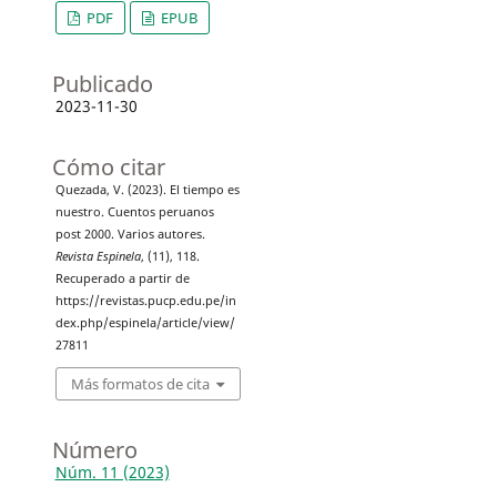
PDF
EPUB
Publicado
2023-11-30
Cómo citar
Quezada, V. (2023). El tiempo es
nuestro. Cuentos peruanos
post 2000. Varios autores.
Revista Espinela
, (11), 118.
Recuperado a partir de
https://revistas.pucp.edu.pe/in
dex.php/espinela/article/view/
27811
Más formatos de cita
Número
Núm. 11 (2023)