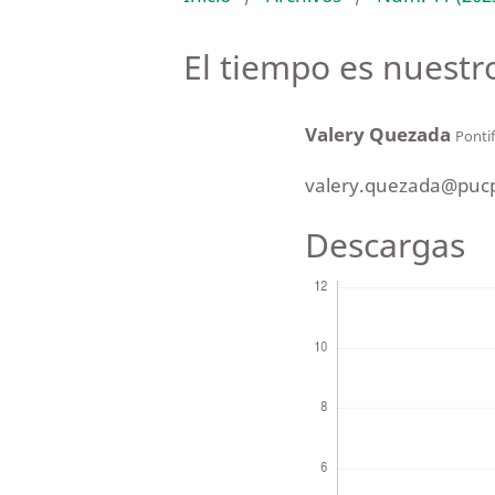
El tiempo es nuestr
Valery Quezada
Pontif
valery.quezada@pucp
Descargas