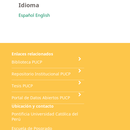
Idioma
Español
English
Enlaces relacionados
Biblioteca PUCP
Repositorio Institucional PUCP
Tesis PUCP
Portal de Datos Abiertos PUCP
Ubicación y contacto
Pontificia Universidad Católica del
Perú
Escuela de Posgrado