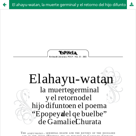
El ahayu-watan, la muerte germinal y el retorno del hijo difunto en el poema “Epopeya del qe buelbe” de Gamaliel Churata