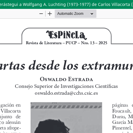
ástegui a Wolfgang A. Luchting (1973-1977) de Carlos Villacorta (