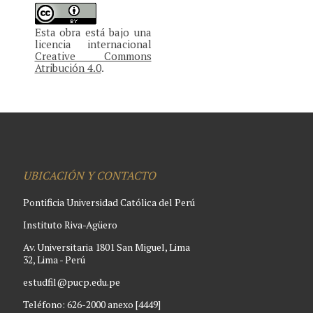
Esta obra está bajo una
licencia internacional
Creative Commons
Atribución 4.0
.
UBICACIÓN Y CONTACTO
Pontificia Universidad Católica del Perú
Instituto Riva-Agüero
Av. Universitaria 1801 San Miguel, Lima
32, Lima - Perú
estudfil@pucp.edu.pe
Teléfono: 626-2000 anexo [4449]