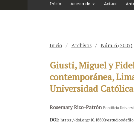
Inicio
Acerca de
Actual
Ant
Inicio
/
Archivos
/
Núm. 6 (2007)
Giusti, Miguel y Fide
contemporánea, Lima:
Universidad Católica 
Rosemary Rizo-Patrón
Pontificia Univers
DOI:
https://doi.org/10.18800/estudiosdefilo