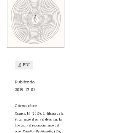
PDF
Publicado
2015-12-01
Cómo citar
Cuenca, M. (2015). El dilema de la
ética: entre el ser y el deber ser, la
libertad y el reconocimiento del
otro.
Estudios De Filosofía
, (13),