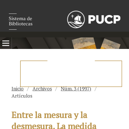
Inicio
/
Archivos
/
Núm. 3 (1997)
/
Artículos
Entre la mesura y la
desmesura. La medida