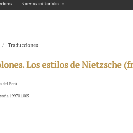
eriores
Normas editoriales
/
Traducciones
lones. Los estilos de Nietzsche (
a del Perú
sofia.199701.005