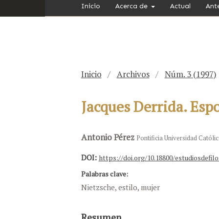
Inicio
Acerca de
Actual
Ant
Inicio
/
Archivos
/
Núm. 3 (1997)
Jacques Derrida. Espo
Antonio Pérez
Pontificia Universidad Católic
DOI:
https://doi.org/10.18800/estudiosdefilo
Palabras clave:
Nietzsche, estilo, mujer
Resumen