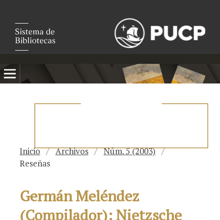
Inicio
/
Archivos
/
Núm. 5 (2003)
/
Reseñas
Germán Meléndez
(Compilador): Nietzsche