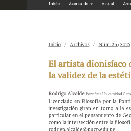
Inicio
Acerca de
Actual
Ant
Inicio
/
Archivos
/
Núm. 23 (2025
El artista dionisíac
la validez de la esté
Rodrigo Alcalde
Pontificia Universidad Cató
Licenciado en Filosofía por la Pont
investigación giran en torno a la e
particular en el pensamiento de Geor
como la intersección entre la filosofía,
rodrigo.alcalde@pucp.edu.pe