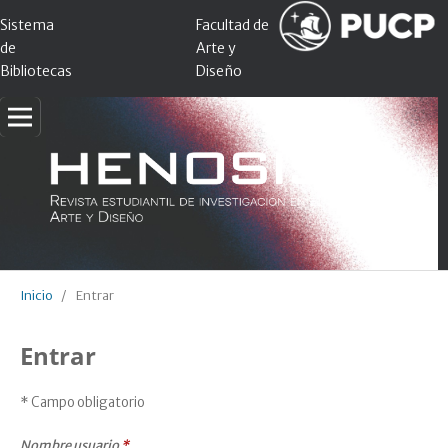
Sistema
Facultad de
de
Arte y
Bibliotecas
Diseño
Inicio
/
Entrar
Entrar
* Campo obligatorio
Nombre usuario
*