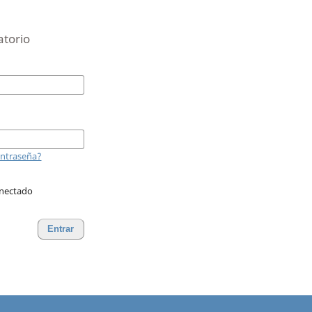
atorio
ontraseña?
nectado
Entrar