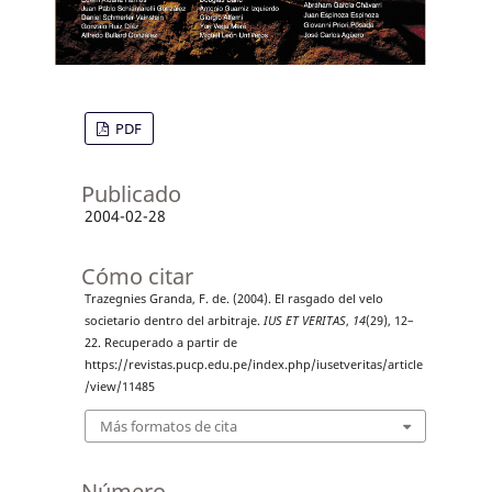
PDF
Publicado
2004-02-28
Cómo citar
Trazegnies Granda, F. de. (2004). El rasgado del velo
societario dentro del arbitraje.
IUS ET VERITAS
,
14
(29), 12–
22. Recuperado a partir de
https://revistas.pucp.edu.pe/index.php/iusetveritas/article
/view/11485
Más formatos de cita
Número