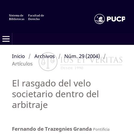
Sistema de
Facultad de
Bibliotecas
Derecho
Inicio
/
Archivos
/
Núm. 29 (2004)
/
Artículos
El rasgado del velo
societario dentro del
arbitraje
Fernando de Trazegnies Granda
Pontificia