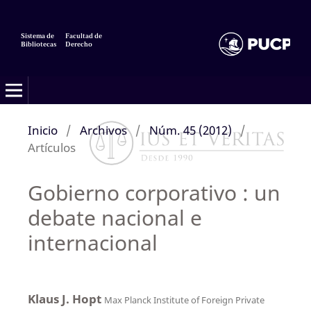
Sistema de
Facultad de
Bibliotecas
Derecho
Inicio
/
Archivos
/
Núm. 45 (2012)
/
Artículos
Gobierno corporativo : un
debate nacional e
internacional
Klaus J. Hopt
Max Planck Institute of Foreign Private