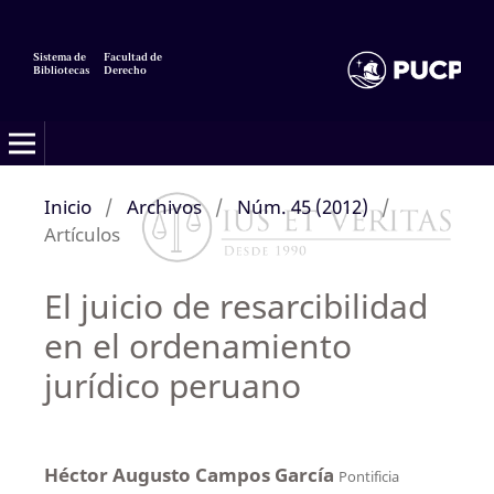
Sistema de
Facultad de
Bibliotecas
Derecho
Inicio
/
Archivos
/
Núm. 45 (2012)
/
Artículos
El juicio de resarcibilidad
en el ordenamiento
jurídico peruano
Héctor Augusto Campos García
Pontificia