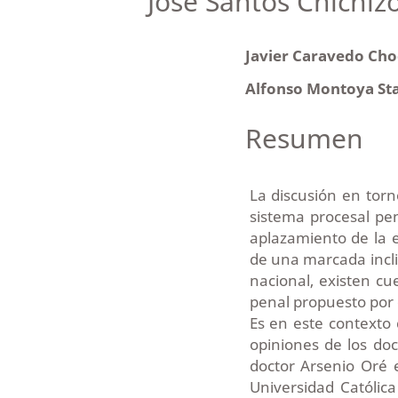
José Santos Chichizo
Javier Caravedo Ch
Alfonso Montoya St
Resumen
La discusión en torn
sistema procesal p
aplazamiento de la e
de una marcada incli
nacional, existen cu
penal propuesto por 
Es en este contexto
opiniones de los doc
doctor Arsenio Oré e
Universidad Católic