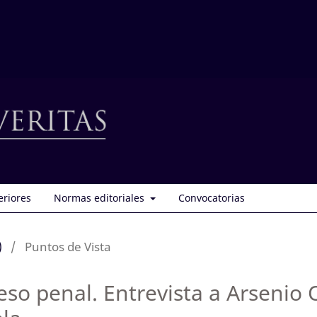
eriores
Normas editoriales
Convocatorias
)
/
Puntos de Vista
eso penal. Entrevista a Arsenio 