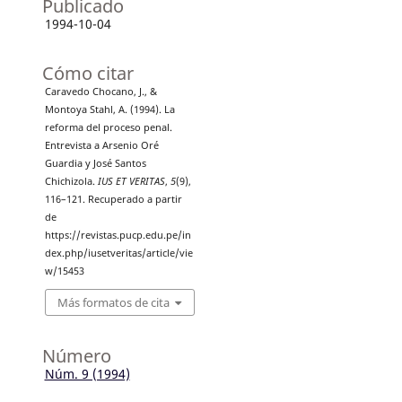
Publicado
1994-10-04
Cómo citar
Caravedo Chocano, J., &
Montoya Stahl, A. (1994). La
reforma del proceso penal.
Entrevista a Arsenio Oré
Guardia y José Santos
Chichizola.
IUS ET VERITAS
,
5
(9),
116–121. Recuperado a partir
de
https://revistas.pucp.edu.pe/in
dex.php/iusetveritas/article/vie
w/15453
Más formatos de cita
Número
Núm. 9 (1994)