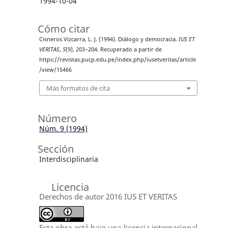
1994-10-04
Cómo citar
Cisneros Vizcarra, L. J. (1994). Diálogo y democracia.
IUS ET
VERITAS
,
5
(9), 203–204. Recuperado a partir de
https://revistas.pucp.edu.pe/index.php/iusetveritas/article
/view/15466
Más formatos de cita
Número
Núm. 9 (1994)
Sección
Interdisciplinaria
Licencia
Derechos de autor 2016 IUS ET VERITAS
Esta obra está bajo una licencia internacional