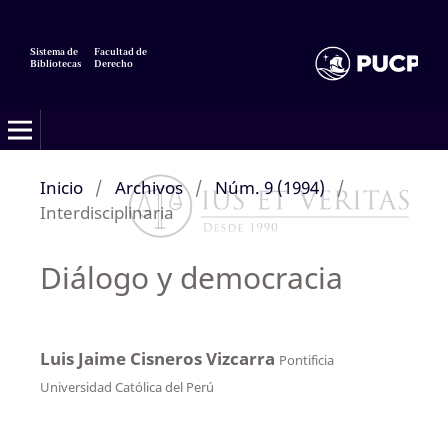
Sistema de
Facultad de
Bibliotecas
Derecho
Inicio
/
Archivos
/
Núm. 9 (1994)
/
Interdisciplinaria
Diálogo y democracia
Luis Jaime Cisneros Vizcarra
Pontificia
Universidad Católica del Perú