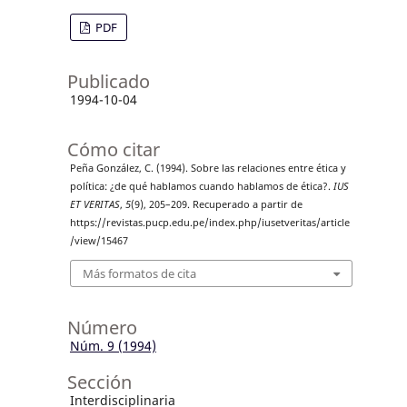
PDF
Publicado
1994-10-04
Cómo citar
Peña González, C. (1994). Sobre las relaciones entre ética y
política: ¿de qué hablamos cuando hablamos de ética?.
IUS
ET VERITAS
,
5
(9), 205–209. Recuperado a partir de
https://revistas.pucp.edu.pe/index.php/iusetveritas/article
/view/15467
Más formatos de cita
Número
Núm. 9 (1994)
Sección
Interdisciplinaria