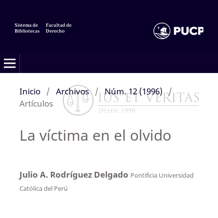
Sistema de
Facultad de
Bibliotecas
Derecho
Inicio
/
Archivos
/
Núm. 12 (1996)
/
Artículos
La víctima en el olvido
Julio A. Rodríguez Delgado
Pontificia Universidad
Católica del Perú