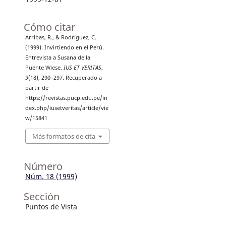
Cómo citar
Arribas, R., & Rodríguez, C.
(1999). Invirtiendo en el Perú.
Entrevista a Susana de la
Puente Wiese.
IUS ET VERITAS
,
9
(18), 290–297. Recuperado a
partir de
https://revistas.pucp.edu.pe/in
dex.php/iusetveritas/article/vie
w/15841
Más formatos de cita
Número
Núm. 18 (1999)
Sección
Puntos de Vista