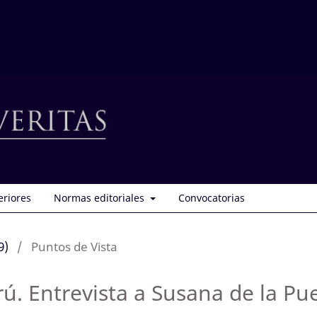
eriores
Normas editoriales
Convocatorias
9)
/
Puntos de Vista
rú. Entrevista a Susana de la P