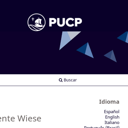
Buscar
Idioma
Español
uente Wiese
English
Italiano
Português (Brasil)