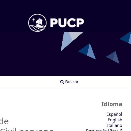
Buscar
Idioma
Español
 de
English
Italiano
Português (Brasil)