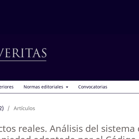
eriores
Normas editoriales
Convocatorias
2)
/
Artículos
ctos reales. Análisis del sistema