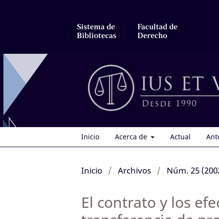
Sistema de
Facultad de
Bibliotecas
Derecho
Inicio
Acerca de
Actual
Ant
Inicio
/
Archivos
/
Núm. 25 (200
El contrato y los efe