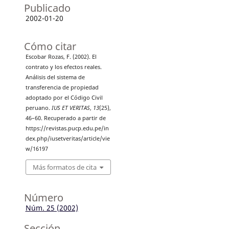
Publicado
2002-01-20
Cómo citar
Escobar Rozas, F. (2002). El
contrato y los efectos reales.
Análisis del sistema de
transferencia de propiedad
adoptado por el Código Civil
peruano.
IUS ET VERITAS
,
13
(25),
46–60. Recuperado a partir de
https://revistas.pucp.edu.pe/in
dex.php/iusetveritas/article/vie
w/16197
Más formatos de cita
Número
Núm. 25 (2002)
Sección