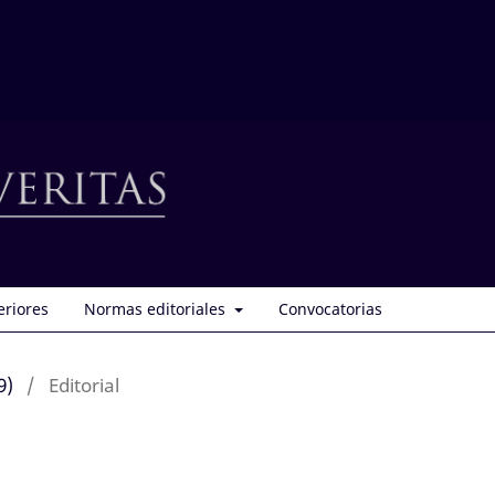
eriores
Normas editoriales
Convocatorias
9)
/
Editorial