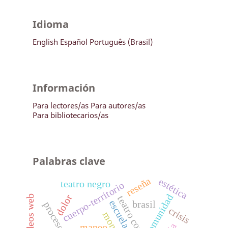
Idioma
English
Español
Português (Brasil)
Información
Para lectores/as
Para autores/as
Para bibliotecarios/as
Palabras clave
reseña
estética
teatro negro
cuerpo-territorio
comunidad
dolor
videos web
escuela
brasil
crisis
mapeo