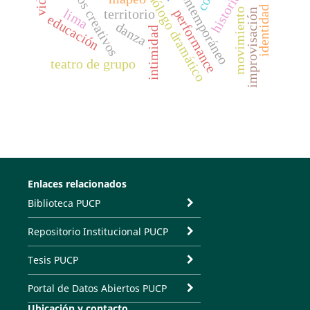
teatro contemporáneo
procesos creativos
monólogo dramático
historia
identidad
lima
movimiento
performance
territorio
improvisación
educación
danza
intimidad
teatro de grupo
Enlaces relacionados
Biblioteca PUCP
Repositorio Institucional PUCP
Tesis PUCP
Portal de Datos Abiertos PUCP
Ubicación y contacto