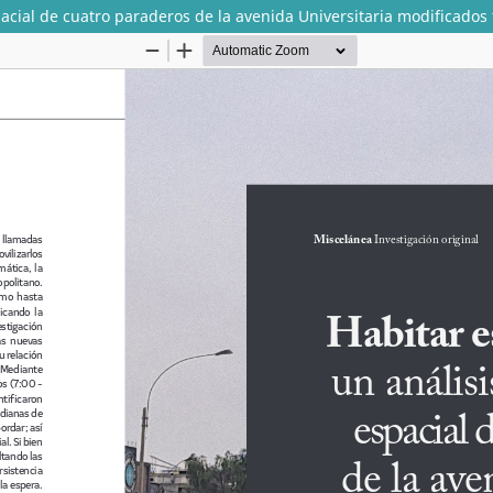
acial de cuatro paraderos de la avenida Universitaria modificados 