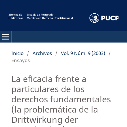
Sistema de
Escuela de Postgrado
Bibliotecas
Maestria en Derecho Constitucional
Pensamiento Constitucional
Inicio
/
Archivos
/
Vol. 9 Núm. 9 (2003)
/
Ensayos
La eficacia frente a
particulares de los
derechos fundamentales
(la problemática de la
Drittwirkung der