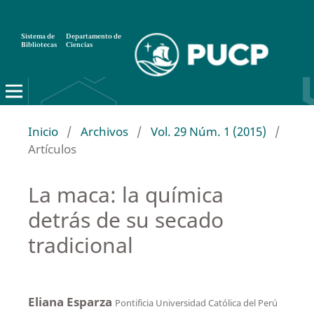
Sistema de
Departamento de
Bibliotecas
Ciencias
Inicio
/
Archivos
/
Vol. 29 Núm. 1 (2015)
/
Artículos
La maca: la química
detrás de su secado
tradicional
Eliana Esparza
Pontificia Universidad Católica del Perú