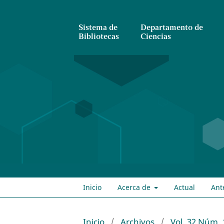
Sistema de
Departamento de
Bibliotecas
Ciencias
Inicio
Acerca de
Actual
Ant
Inicio
/
Archivos
/
Vol. 32 Núm. 