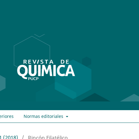
eriores
Normas editoriales
1 (2018)
/
Rincón Filatélico