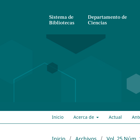
Sistema de
Departamento de
Bibliotecas
Ciencias
Inicio
Acerca de
Actual
Ant
Inicio
/
Archivos
/
Vol. 25 Núm. 