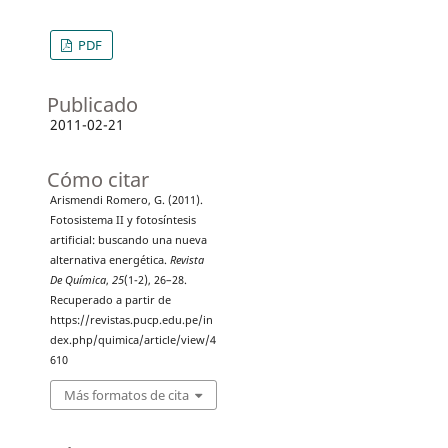
PDF
Publicado
2011-02-21
Cómo citar
Arismendi Romero, G. (2011).
Fotosistema II y fotosíntesis
artificial: buscando una nueva
alternativa energética.
Revista
De Química
,
25
(1-2), 26–28.
Recuperado a partir de
https://revistas.pucp.edu.pe/in
dex.php/quimica/article/view/4
610
Más formatos de cita