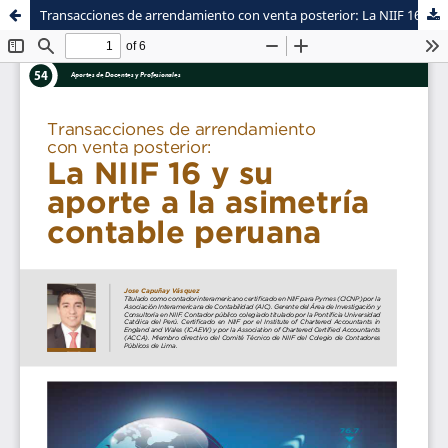
Transacciones de arrendamiento con venta posterior: La NIIF 16 y su aporte a la asimetría contable peruana
Sistema de
Facultad de
Bibliotecas
Ciencias Contables