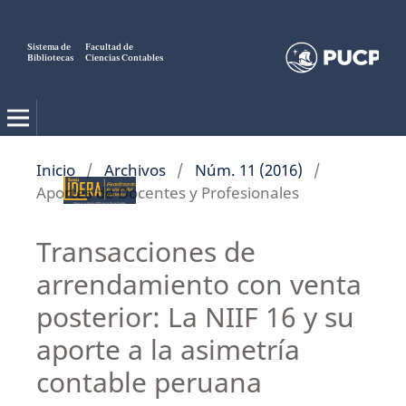
Sistema de
Facultad de
Bibliotecas
Ciencias Contables
Inicio
/
Archivos
/
Núm. 11 (2016)
/
Aportes de Docentes y Profesionales
Transacciones de
arrendamiento con venta
posterior: La NIIF 16 y su
aporte a la asimetría
contable peruana