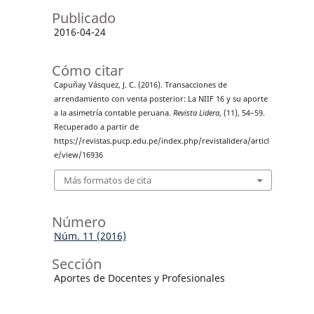
Publicado
2016-04-24
Cómo citar
Capuñay Vásquez, J. C. (2016). Transacciones de
arrendamiento con venta posterior: La NIIF 16 y su aporte
a la asimetría contable peruana.
Revista Lidera
, (11), 54–59.
Recuperado a partir de
https://revistas.pucp.edu.pe/index.php/revistalidera/articl
e/view/16936
Más formatos de cita
Número
Núm. 11 (2016)
Sección
Aportes de Docentes y Profesionales