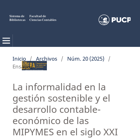
Sistema de
Facultad de
Bibliotecas
Ciencias Contables
Inicio
/
Archivos
/
Núm. 20 (2025)
/
Ensayos
La informalidad en la
gestión sostenible y el
desarrollo contable-
económico de las
MIPYMES en el siglo XXI