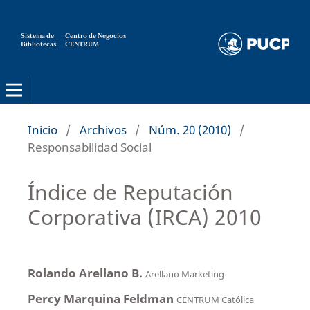
Sistema de
Centro de Negocios
Bibliotecas
CENTRUM
Strategia
Inicio
/
Archivos
/
Núm. 20 (2010)
/
Responsabilidad Social
Índice de Reputación
Corporativa (IRCA) 2010
Rolando Arellano B.
Arellano Marketing
Percy Marquina Feldman
CENTRUM Católica