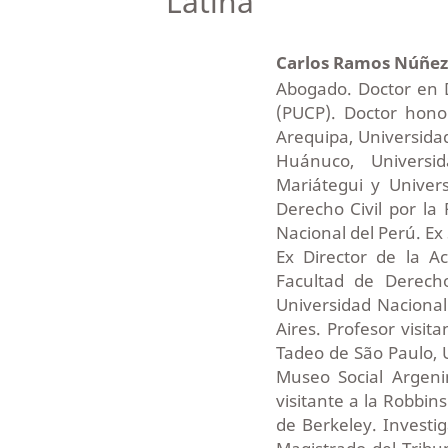
Latina
Carlos Ramos Núñe
Abogado. Doctor en D
(PUCP). Doctor hono
Arequipa, Universida
Huánuco, Universi
Mariátegui y Univer
Derecho Civil por la 
Nacional del Perú. Ex
Ex Director de la A
Facultad de Derech
Universidad Naciona
Aires. Profesor visit
Tadeo de São Paulo, 
Museo Social Argeni
visitante a la Robbin
de Berkeley. Investig