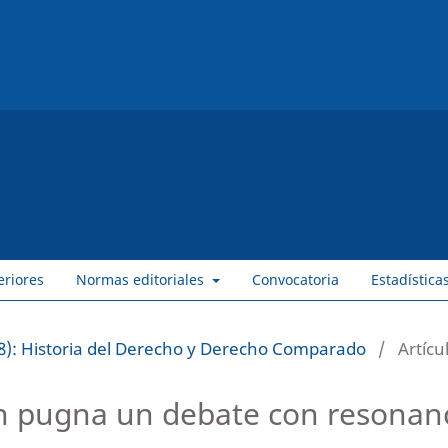
eriores
Normas editoriales
Convocatoria
Estadística
8): Historia del Derecho y Derecho Comparado
/
Artícu
en pugna un debate con resonan