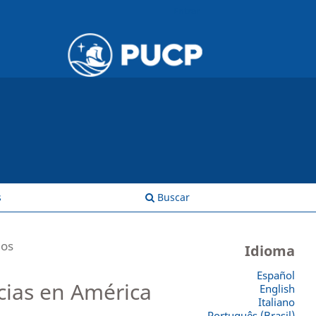
Entrar
s
Buscar
los
Idioma
Español
cias en América
English
Italiano
Português (Brasil)