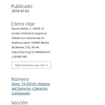
Publicado
2018-07-03
Cómo citar
Ramos Núñez, C. (2018). El
jurado criminal en pugna un
debate con resonancias en
América Latina.
THEMIS Revista
De Derecho
, (73), 83–94.
https://doi.org/10.18800/themi
s.201801.005
Más formatos de cita
Número
Núm. 73 (2018): Historia
del Derecho y Derecho
Comparado
Sección