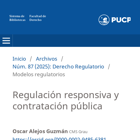
Sistema de
Facultad de
Bibliotecas
Derecho
Inicio
/
Archivos
/
Núm. 87 (2025): Derecho Regulatorio
/
Modelos regulatorios
Regulación responsiva y
contratación pública
Oscar Alejos Guzmán
CMS Grau
https://orcid.org/0000-0002-9485-6381