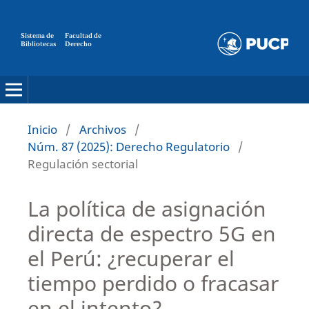
Sistema de
Facultad de
Bibliotecas
Derecho
Inicio
/
Archivos
/
Núm. 87 (2025): Derecho Regulatorio
/
Regulación sectorial
La política de asignación
directa de espectro 5G en
el Perú: ¿recuperar el
tiempo perdido o fracasar
en el intento?