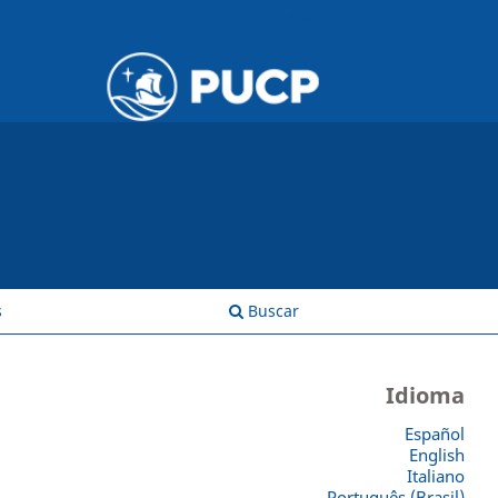
Entrar
s
Buscar
Idioma
Español
English
Italiano
Português (Brasil)