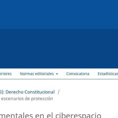
eriores
Normas editoriales
Convocatoria
Estadística
): Derecho Constitucional
/
escenarios de protección
entales en el ciberespacio