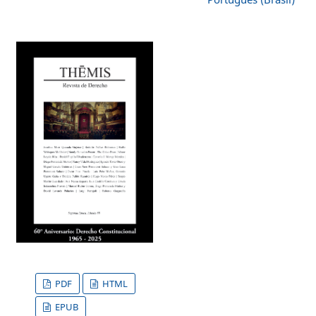
PDF
HTML
EPUB