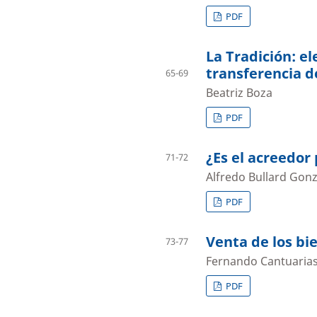
PDF
La Tradición: e
transferencia d
65-69
Beatriz Boza
PDF
¿Es el acreedor
71-72
Alfredo Bullard Gonz
PDF
Venta de los b
73-77
Fernando Cantuaria
PDF