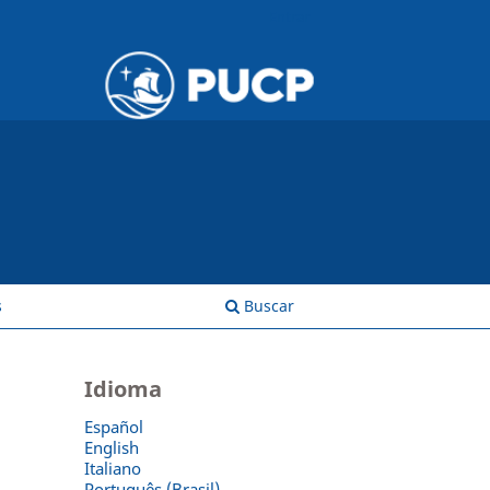
Entrar
s
Buscar
Idioma
Español
English
Italiano
Português (Brasil)