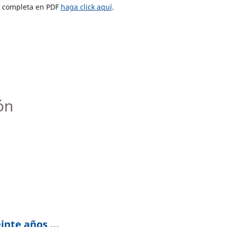
ta completa en PDF
haga click aquí
.
ón
nte años ...