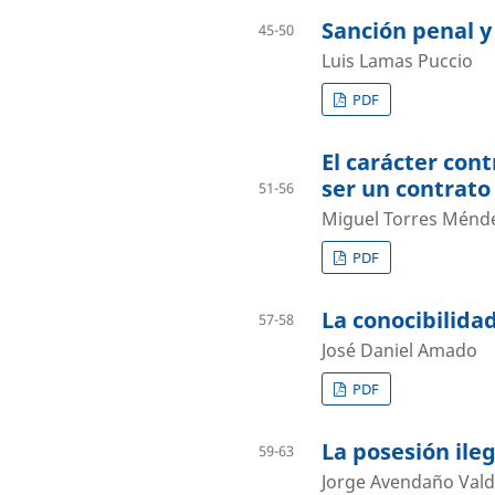
Sanción penal y
45-50
Luis Lamas Puccio
PDF
El carácter cont
ser un contrato
51-56
Miguel Torres Ménd
PDF
La conocibilidad
57-58
José Daniel Amado
PDF
La posesión ile
59-63
Jorge Avendaño Val