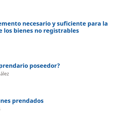
lemento necesario y suficiente para la
e los bienes no registrables
 prendario poseedor?
ález
ienes prendados
s