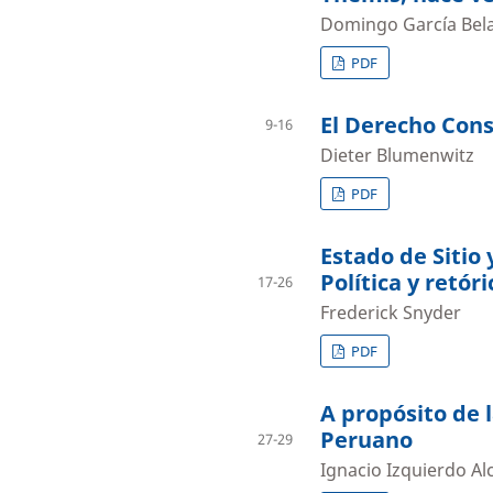
Domingo García Bel
PDF
El Derecho Cons
9-16
Dieter Blumenwitz
PDF
Estado de Sitio
Política y retór
17-26
Frederick Snyder
PDF
A propósito de 
Peruano
27-29
Ignacio Izquierdo Al