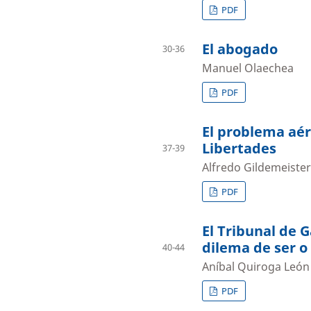
PDF
El abogado
30-36
Manuel Olaechea
PDF
El problema aér
Libertades
37-39
Alfredo Gildemeiste
PDF
El Tribunal de 
dilema de ser o
40-44
Aníbal Quiroga León
PDF