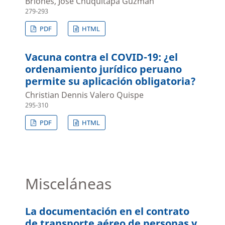
Briones, José Chuquitapa Guzman
279-293
PDF
HTML
Vacuna contra el COVID-19: ¿el
ordenamiento jurídico peruano
permite su aplicación obligatoria?
Christian Dennis Valero Quispe
295-310
PDF
HTML
Misceláneas
La documentación en el contrato
de transporte aéreo de personas y