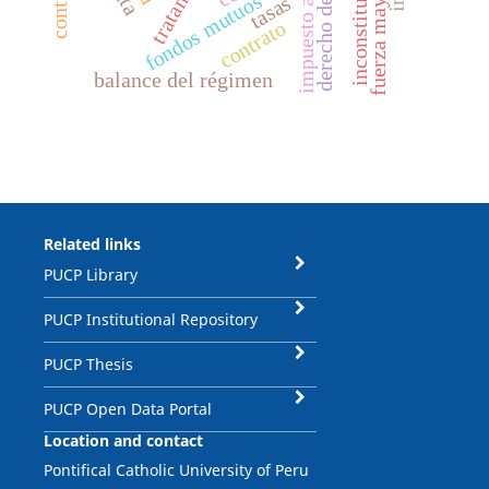
derecho del trabajo
impuesto a la renta
fuerza mayor
fondos mutuos
tasas
contrato
balance del régimen
Related links
PUCP Library
PUCP Institutional Repository
PUCP Thesis
PUCP Open Data Portal
Location and contact
Pontifical Catholic University of Peru