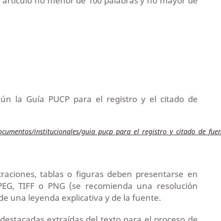
 artículo no menor de 100 palabras y no mayor de
egún la Guía PUCP para el registro y el citado de
cumentos/institucionales/guia_pucp_para_el_registro_y_citado_de_fue
traciones, tablas o figuras deben presentarse en
PEG, TIFF o PNG (se recomienda una resolución
e una leyenda explicativa y de la fuente.
 destacadas extraídas del texto para el proceso de