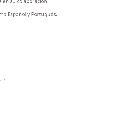
s en su colaboración.
oma Español y Portugués.
sor